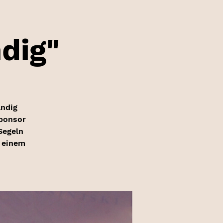
ndig"
ändig
Sponsor
Segeln
 einem