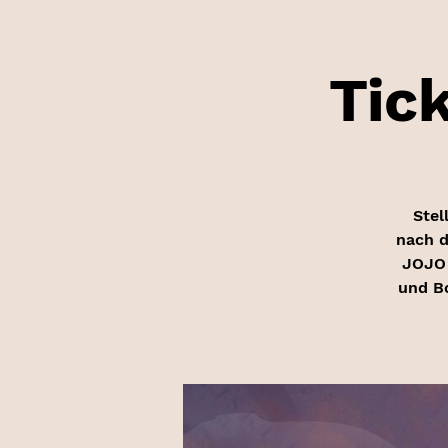
Tick
Stel
nach d
JOJO 
und B