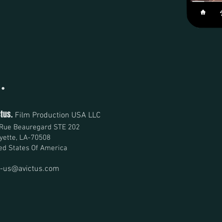
.
a
ctus.
Film Production USA LLC
Rue Beauregard STE 202
yette, LA-70508
ed States Of America
e-us@avictus.com