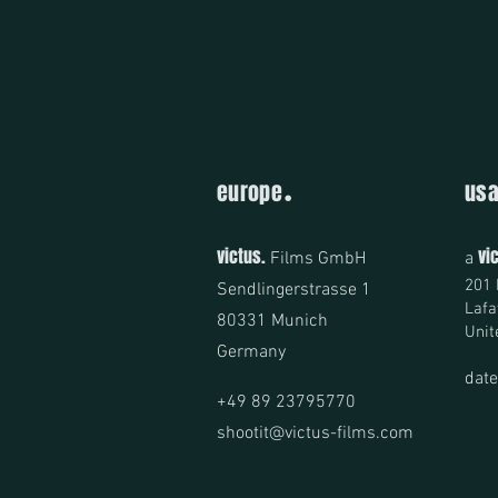
.
europe
us
victus.
vi
Films GmbH
a
201 
Sendlingerstrasse 1
Lafa
80331 Munich
Unit
Germany
dat
+49 89 23795770
shootit@victus-films.com